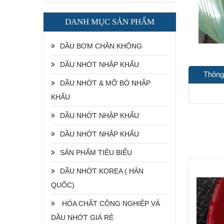
DANH MỤC SẢN PHẨM
DẦU BƠM CHÂN KHÔNG
DẦU NHỚT NHẬP KHẨU
Thông
DẦU NHỚT & MỠ BÒ NHẬP
KHẨU
DẦU NHỚT NHẬP KHẨU
DẦU NHỚT NHẬP KHẨU
SẢN PHẨM TIÊU BIỂU
DẦU NHỚT KOREA ( HÀN
QUỐC)
HÓA CHẤT CÔNG NGHIÊP VÀ
DẦU NHỚT GIÁ RẺ