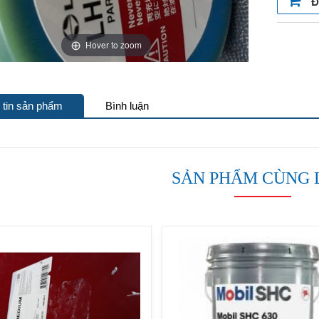
Đ
Hover to zoom
 tin sản phẩm
Bình luận
SẢN PHẨM CÙNG 