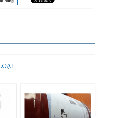
ặt hàng
LOẠI