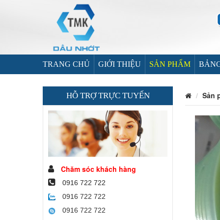
TRANG CHỦ
GIỚI THIỆU
SẢN PHẨM
BẢNG
Sản 
HỖ TRỢ TRỰC TUYẾN
Chăm sóc khách hàng
0916 722 722
0916 722 722
0916 722 722