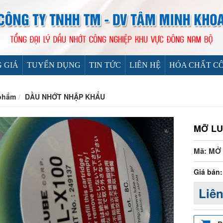
 GIÁ
TUYỂN DỤNG
TIN TỨC
LIÊN HỆ
HÓA CHẤT CÔ
phẩm
DẦU NHỚT NHẬP KHẨU
MỠ LUB
Mã: MỞ
Giá bán:
Liên