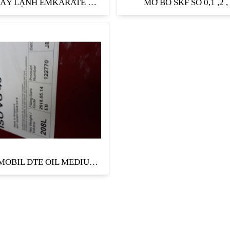
DẦU MÁY LẠNH EMKARATE RL32 H
MỠ BÒ SKF SỐ 0,1 ,2 ,
NHỚT MOBIL DTE OIL MEDIUM( DẦU TUẦN HOÀN)