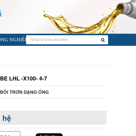
NG NGHIÊP VÀ DẦU NHỚT GIÁ RẺ
E LHL -X100- 4-7
 BÔI TRƠN DẠNG ỐNG
 hệ