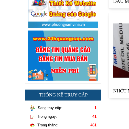
THỐNG KÊ TRUY CẬP
Đang truy cập:
1
Trong ngày:
41
Trong tháng:
461