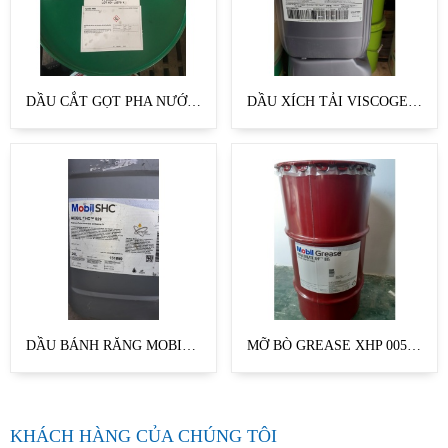
DẦU CẮT GỌT PHA NƯỚC SYNTILO 9954
DẦU XÍCH TẢI VISCOGENI KL 15
DẦU BÁNH RĂNG MOBIL SHC 629
MỠ BÒ GREASE XHP 005-55 KG
KHÁCH HÀNG CỦA CHÚNG TÔI