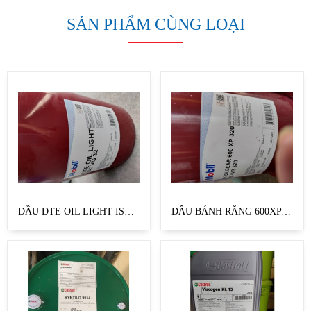
SẢN PHẨM CÙNG LOẠI
DẦU DTE OIL LIGHT ISO VG 32
DẦU BÁNH RĂNG 600XP 150, 220,320